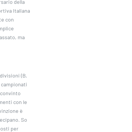
sario della
rtiva Italiana
te con
emplice
passato, ma
ivisioni (B,
i campionati
 convinto
menti con le
vinzione è
tecipano. So
posti per