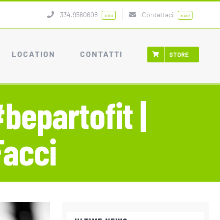
334.9560608
Contattaci
info
mail
LOCATION
CONTATTI
STORE
bepartofit |
Facci