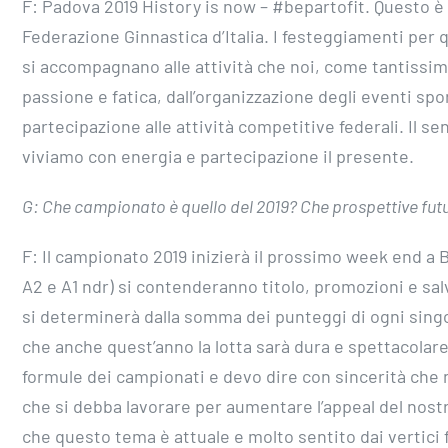
F: Padova 2019 History is now – #bepartofit. Questo è u
Federazione Ginnastica d’Italia. I festeggiamenti per 
si accompagnano alle attività che noi, come tantissim
passione e fatica, dall’organizzazione degli eventi spor
partecipazione alle attività competitive federali. Il s
viviamo con energia e partecipazione il presente.
G: Che campionato è quello del 2019? Che prospettive futu
F: Il campionato 2019 inizierà il prossimo week end a B
A2 e A1 ndr) si contenderanno titolo, promozioni e sal
si determinerà dalla somma dei punteggi di ogni sing
che anche quest’anno la lotta sarà dura e spettacolare
formule dei campionati e devo dire con sincerità che n
che si debba lavorare per aumentare l’appeal del nost
che questo tema è attuale e molto sentito dai vertici f