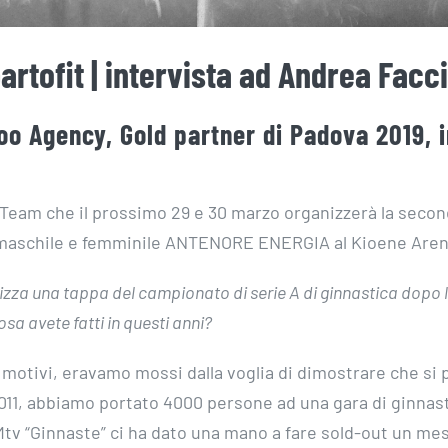
rtofit | intervista ad Andrea Facci
o Agency, Gold partner di Padova 2019, i
Team che il prossimo 29 e 30 marzo organizzerà la secon
ca maschile e femminile ANTENORE ENERGIA al Kioene Aren
izza una tappa del campionato di serie A di ginnastica dopo 
sa avete fatti in questi anni?
i motivi, eravamo mossi dalla voglia di dimostrare che si 
 2011, abbiamo portato 4000 persone ad una gara di ginnast
 Mtv “Ginnaste” ci ha dato una mano a fare sold-out un me