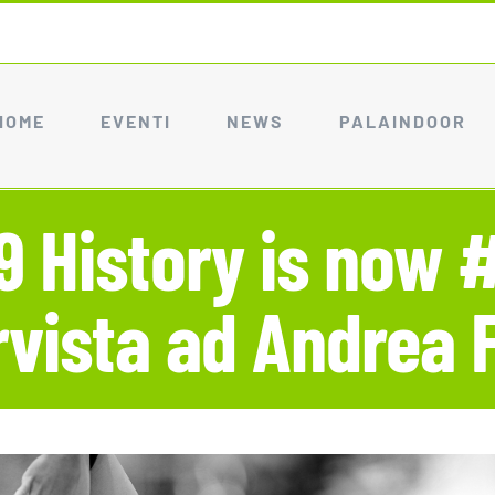
HOME
EVENTI
NEWS
PALAINDOOR
 History is now #
rvista ad Andrea 