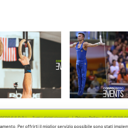
TE LE INFO E IL
CAMPIONATI A S
RAMMA DI PADOVA
DI SERIE B, A2, 
Tra i super ospiti
GINNASTICA ART
e Jury Chechi!!
COME FUNZION
O S.S.D.R.L. - Tutti i diritti riservati |
Privacy Policy
| C.F./P.IVA 0
amento. Per offrirti il miglior servizio possibile sono stati imple