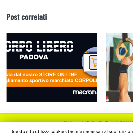
Post correlati
TUT
Acquista dal nostro
PROG
STORE ONLINE il kit di
2019: 
CORPOLIBERO
anch
© Copyright 2018 -
2026 | CORPO LIBER
Questo sito utilizza cookies tecnici necessari al suo funzion