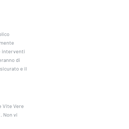
blico
amente
e interventi
eranno di
sicurato e il
e Vite Vere
. Non vi