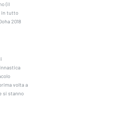
o (il
 in tutto
 Doha 2018
i
innastica
acolo
prima volta a
e si stanno