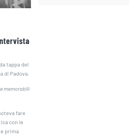
ntervista
da tappa del
a di Padova.
le memorabili
poteva fare
ica con le
se prima