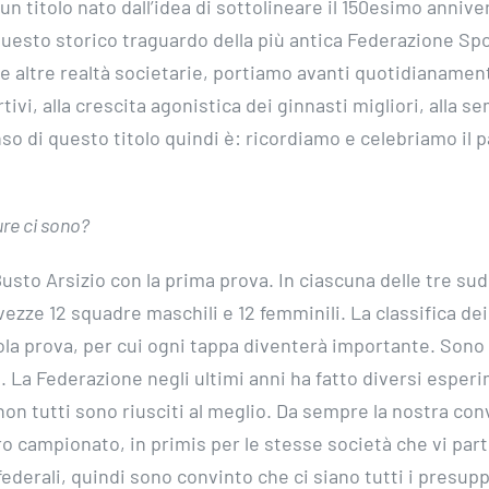
n titolo nato dall’idea di sottolineare il 150esimo anniver
questo storico traguardo della più antica Federazione Spo
e altre realtà societarie, portiamo avanti quotidianamen
tivi, alla crescita agonistica dei ginnasti migliori, alla s
enso di questo titolo quindi è: ricordiamo e celebriamo il 
re ci sono?
usto Arsizio con la prima prova. In ciascuna delle tre sudd
vezze 12 squadre maschili e 12 femminili. La classifica de
ola prova, per cui ogni tappa diventerà importante. Sono
. La Federazione negli ultimi anni ha fatto diversi esperi
on tutti sono riusciti al meglio. Da sempre la nostra con
ro campionato, in primis per le stesse società che vi par
ederali, quindi sono convinto che ci siano tutti i presup