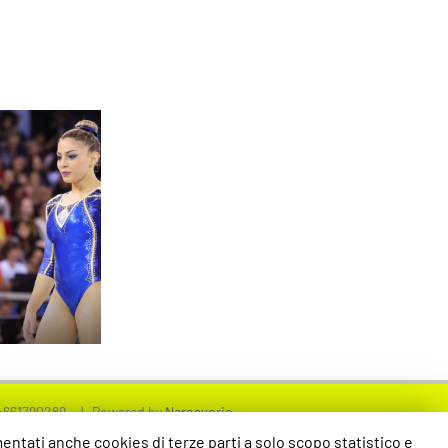
QUADRE
E A1 DI
ISTICA.
ANO??
4661790289 | Powered by
Neroavorio
mentati anche cookies di terze parti a solo scopo statistico e