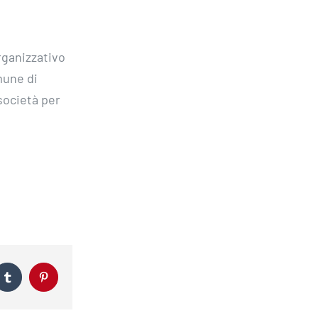
organizzativo
mune di
società per
leplus
Tumblr
Pinterest